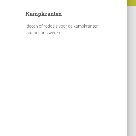
Kampkranten
Ideeën of roddels voor de kampkranten,
laat het ons weten.