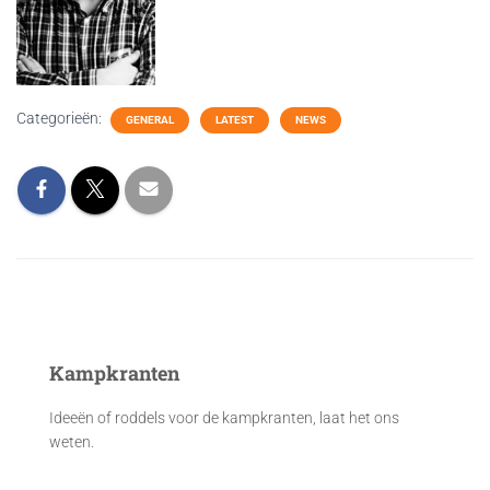
Categorieën:
GENERAL
LATEST
NEWS
Kampkranten
Ideeën of roddels voor de kampkranten, laat het ons
weten.