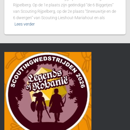
Rijpelberg. Op de 1e plaats zijn geëindigd “de 6 Biggetjes”
van Scouting Rijpelberg, op de 2e plaats “Sneeuwitje en de
6 dwergen” van Scouting Lieshout-Mariahout en als
Lees verder