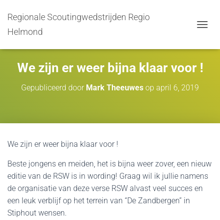
Regionale Scoutingwedstrijden Regio
Helmond
TOGGL
We zijn er weer bijna klaar voor !
Gepubliceerd door
Mark Theeuwes
op
april 6, 2019
We zijn er weer bijna klaar voor !
Beste jongens en meiden, het is bijna weer zover, een nieuw
editie van de RSW is in wording! Graag wil ik jullie namens
de organisatie van deze verse RSW alvast veel succes en
een leuk verblijf op het terrein van “De Zandbergen” in
Stiphout wensen.